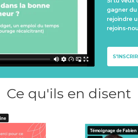
Si tu veux 
gagner du 
rejoindre
rejoins-no
S'INSCRI
Ce qu'ils en disent