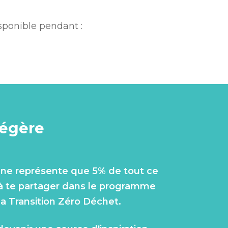
isponible pendant :
u missed out!
légère
r ne représente que 5% de tout ce
 à te partager dans le programme
 Transition Zéro Déchet.