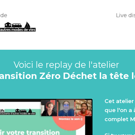
 de
Live d
Yo
Voici le replay de l'atelier
ansition Zéro Déchet la tête 
Cet atelie
que l'on a
complet Ma