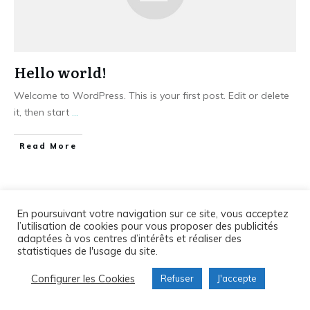
Hello world!
Welcome to WordPress. This is your first post. Edit or delete
it, then start
...
​Read More
En poursuivant votre navigation sur ce site, vous acceptez
l’utilisation de cookies pour vous proposer des publicités
adaptées à vos centres d’intérêts et réaliser des
Copyright
2026
Ma transition Zéro Déchet | Toits Alternatifs
,
statistiques de l'usage du site.
all rights reserved.
Configurer les Cookies
Refuser
J'accepte
Politique de confidentialité et Mentions légales